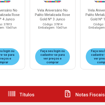
versário No
Vela Aniversário No
Vela Anive
talizada Rose
Palito Metalizada Rose
Palito Metal
º 4 Junco
Gold Nº 3 Junco
Gold Nº 
o: 37813
Código: 37814
Código:
em: 10x01un
Embalagem: 10x01un
Embalagem:
eu login ou
Faça seu login ou
Faça seu 
re-se para
cadastre-se para
cadastre-
preços e
ver preços e
ver pre
mprar
comprar
comp
Títulos
Notas Fiscais