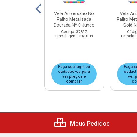
Aniversário No
Vela Aniversário No
Vela Ani
Metalizada Rose
Palito Metalizada
Palito Me
d Nº 5 Junco
Dourada Nº 0 Junco
Gold N
digo: 37812
Código: 37827
Códig
agem: 10x01un
Embalagem: 10x01un
Embalag
 seu login ou
Faça seu login ou
Faça s
astre-se para
cadastre-se para
cadast
er preços e
ver preços e
ver 
comprar
comprar
co
Meus Pedidos