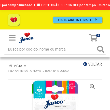
FRETE GRÁTIS + 10 OFF
0
VOLTAR
INÍCIO
VELA ANIVERSÁRIO NÚMERO ROSA Nº 5 JUNCO