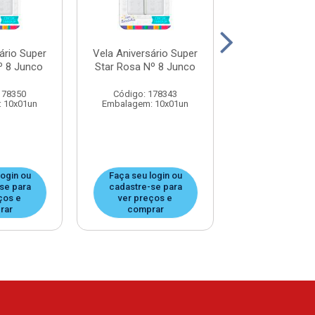
ário Super
Vela Aniversário Super
Vela Aniversár
º 8 Junco
Star Rosa Nº 8 Junco
Star Azul Nº 
178350
Código: 178343
Código: 17
 10x01un
Embalagem: 10x01un
Embalagem: 1
login ou
Faça seu login ou
Faça seu log
se para
cadastre-se para
cadastre-se
ços e
ver preços e
ver preços
rar
comprar
compra