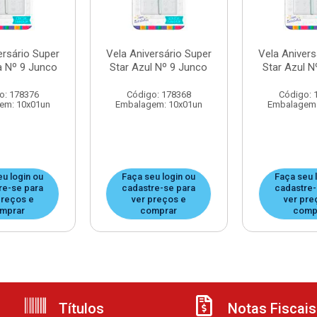
ersário Super
Vela Aniversário Super
Vela Anivers
a Nº 9 Junco
Star Azul Nº 9 Junco
Star Azul N
o: 178376
Código: 178368
Código: 
em: 10x01un
Embalagem: 10x01un
Embalagem:
eu login ou
Faça seu login ou
Faça seu 
re-se para
cadastre-se para
cadastre-
preços e
ver preços e
ver pre
mprar
comprar
comp
Títulos
Notas Fiscais