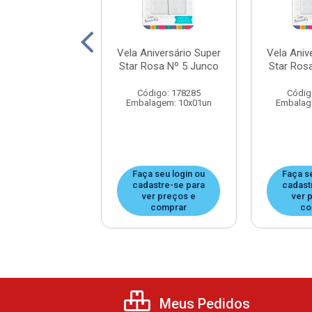
iversário Super
Vela Aniversário Super
Vela Aniv
osa Nº 3 Junco
Star Rosa Nº 5 Junco
Star Ros
digo: 178244
Código: 178285
Códig
agem: 10x01un
Embalagem: 10x01un
Embalag
 seu login ou
Faça seu login ou
Faça s
astre-se para
cadastre-se para
cadast
er preços e
ver preços e
ver 
comprar
comprar
co
Meus Pedidos