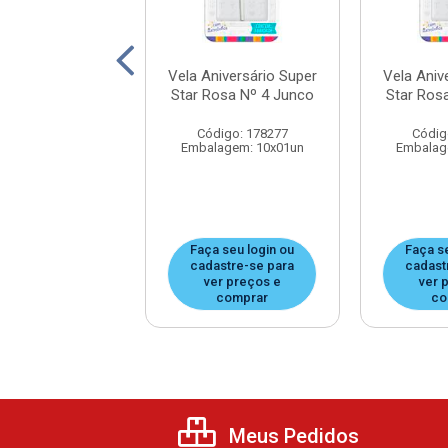
iversário Super
Vela Aniversário Super
Vela Aniv
osa Nº 2 Junco
Star Rosa Nº 4 Junco
Star Ros
digo: 178236
Código: 178277
Códig
agem: 10x01un
Embalagem: 10x01un
Embalag
 seu login ou
Faça seu login ou
Faça s
astre-se para
cadastre-se para
cadast
er preços e
ver preços e
ver 
comprar
comprar
co
Meus Pedidos