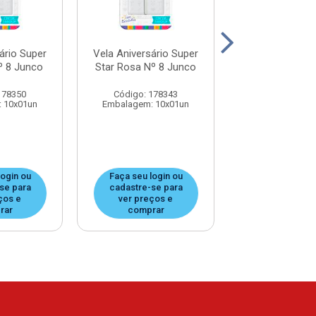
ário Super
Vela Aniversário Super
Vela Aniversár
º 8 Junco
Star Rosa Nº 8 Junco
Star Rosa Nº 
178350
Código: 178343
Código: 17
 10x01un
Embalagem: 10x01un
Embalagem: 1
login ou
Faça seu login ou
Faça seu log
se para
cadastre-se para
cadastre-se
ços e
ver preços e
ver preços
rar
comprar
compra