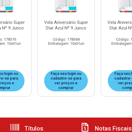
ersário Super
Vela Aniversário Super
Vela Anivers
a Nº 9 Junco
Star Azul Nº 9 Junco
Star Azul N
o: 178376
Código: 178368
Código: 
em: 10x01un
Embalagem: 10x01un
Embalagem:
eu login ou
Faça seu login ou
Faça seu 
re-se para
cadastre-se para
cadastre-
preços e
ver preços e
ver pre
mprar
comprar
comp
Títulos
Notas Fiscais