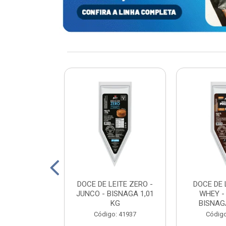
xturizada Soja
DOCE DE LEITE ZERO -
DOCE DE 
py Life 400g
JUNCO - BISNAGA 1,01
WHEY -
KG
BISNAGA
: 198465
Código: 41937
Código