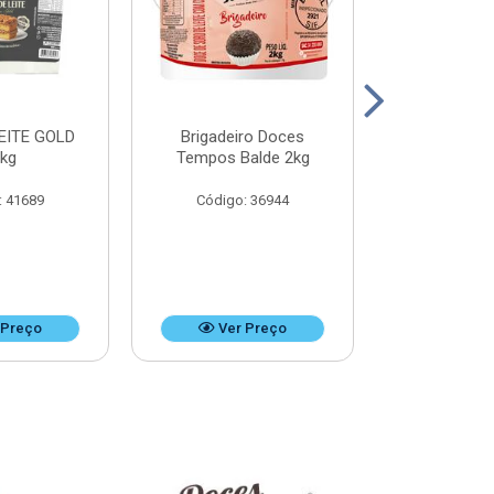
EITE GOLD
Brigadeiro Doces
DOCE DE LEI
8kg
Tempos Balde 2kg
k
: 41689
Código: 36944
Código:
 Preço
Ver Preço
Ver 