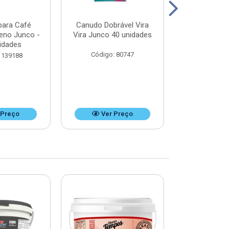
para Café
Canudo Dobrável Vira
Canudo Desca
ueno Junco -
Vira Junco 40 unidades
Refrigerant
idades
unid
Código: 80747
 139188
Código:
 Preço
Ver Preço
Ver 