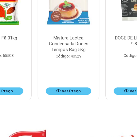
 Fã 01kg
Mistura Lactea
DOCE DE L
Condensada Doces
9,
Tempos Bag 5Kg
: 65508
Código
Código: 40529
 Preço
Ver Preço
Ver