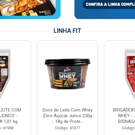
LINHA FIT
LEITE COM
Doce de Leite Com Whey
BRIGADEIR
 JUNCO -
Zero Açúcar Junco 250g
WHEY - 
 1,01 kg
- 18g de Prote...
BISNAGA
: 41938
Código: 41377
Código