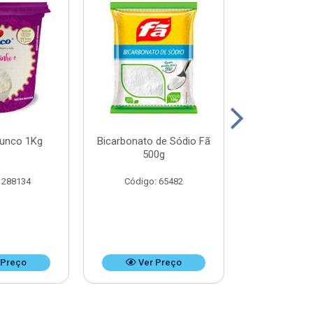
Junco 1Kg
Bicarbonato de Sódio Fã
Bicarbonato 
500g
1k
 288134
Código: 65482
Código:
 Preço
Ver Preço
Ver 