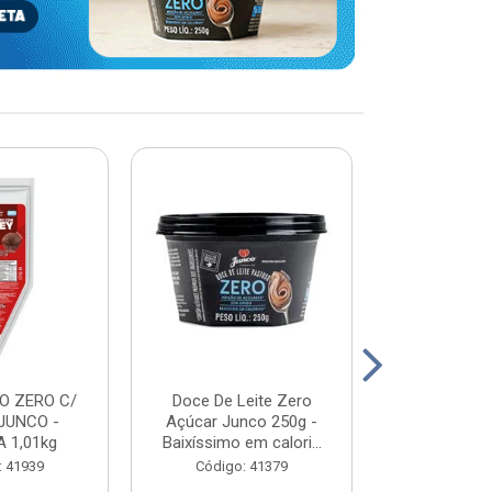
O ZERO C/
Doce De Leite Zero
DOCE DE L
JUNCO -
Açúcar Junco 250g -
WHEY - JUN
 1,01kg
Baixíssimo em calori...
2K
: 41939
Código: 41379
Código: