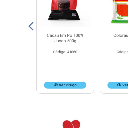
Leite Doces
Cacau Em Pó 100%
Colorau
Bag 4,8kg
Junco 500g
o: 37476
Código: 41860
Código
r Preço
Ver Preço
Ver