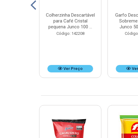
ico Mini Hot
Colherzinha Descartável
Garfo Desc
50 unidades -
para Café Cristal
Sobreme
x9 cm
pequena Junco 100 ...
Junco 50
: 125351
Código: 142208
Código
r Preço
Ver Preço
Ver