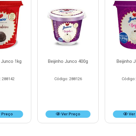
o Junco 1kg
Beijinho Junco 400g
Beijinho 
: 288142
Código: 288126
Código:
 Preço
Ver Preço
Ver