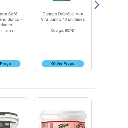
para Café
Canudo Dobrável Vira
Canudo Desca
ueno Junco -
Vira Junco 40 unidades
Refrigerant
idades
unid
Código: 80747
 139188
Código:
 Preço
Ver Preço
Ver 