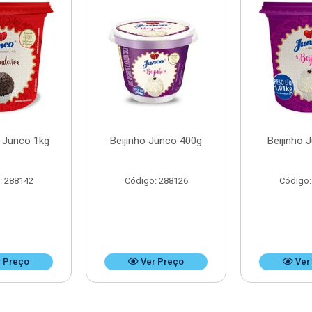
o Junco 1kg
Beijinho Junco 400g
Beijinho 
: 288142
Código: 288126
Código:
 Preço
Ver Preço
Ver