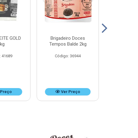
EITE GOLD
Brigadeiro Doces
DOCE DE LEI
8kg
Tempos Balde 2kg
k
: 41689
Código: 36944
Código:
 Preço
Ver Preço
Ver 