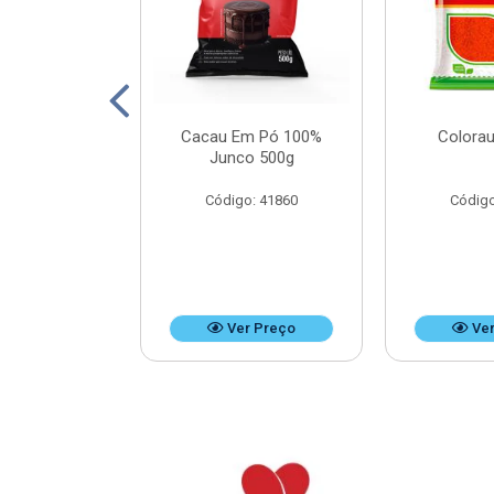
Leite Doces
Cacau Em Pó 100%
Colorau
Bag 4,8kg
Junco 500g
o: 37476
Código: 41860
Código
r Preço
Ver Preço
Ver