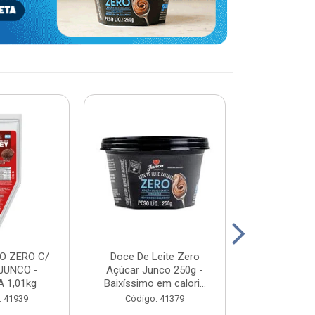
O ZERO C/
Doce De Leite Zero
DOCE DE L
JUNCO -
Açúcar Junco 250g -
WHEY - JUN
 1,01kg
Baixíssimo em calori...
2K
: 41939
Código: 41379
Código: