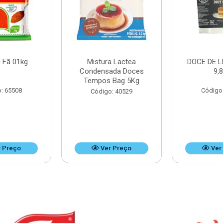
 Fã 01kg
Mistura Lactea
DOCE DE L
Condensada Doces
9,
Tempos Bag 5Kg
: 65508
Código
Código: 40529
 Preço
Ver Preço
Ver