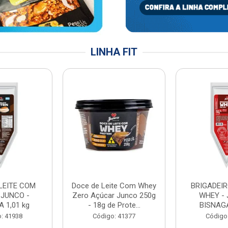
LINHA FIT
LEITE COM
Doce de Leite Com Whey
BRIGADEIR
 JUNCO -
Zero Açúcar Junco 250g
WHEY - 
 1,01 kg
- 18g de Prote...
BISNAGA
: 41938
Código: 41377
Código