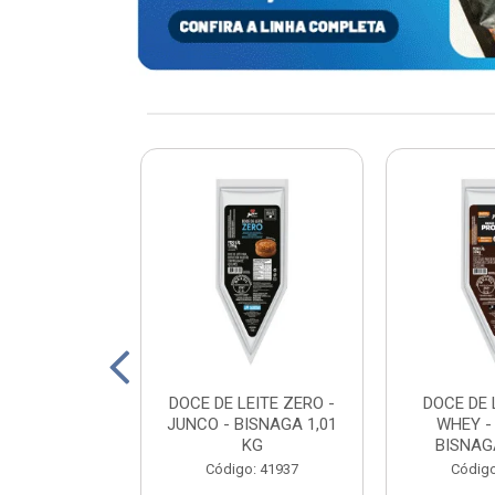
xturizada Soja
DOCE DE LEITE ZERO -
DOCE DE 
py Life 400g
JUNCO - BISNAGA 1,01
WHEY -
KG
BISNAGA
: 198465
Código: 41937
Código