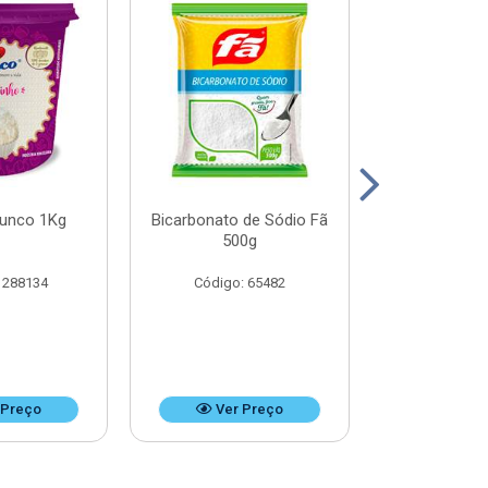
Junco 1Kg
Bicarbonato de Sódio Fã
Bicarbonato 
500g
1k
 288134
Código: 65482
Código:
 Preço
Ver Preço
Ver 