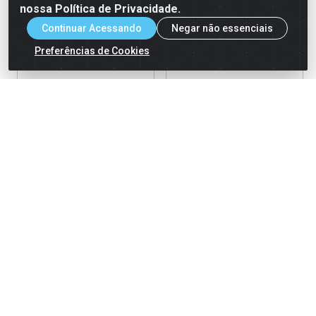
nossa Política de Privacidade.
Continuar Acessando
Negar não essenciais
Preferências de Cookies
Vela Aniversário No Palito
Vela Aniversário No Palito
Metalizada Azul Nº 9 Junco
Metalizada Azul Nº 0 Junco
Código: 37847
Código: 37848
Embalagem: 10x01un
Embalagem: 10x01un
Ver Preço
Ver Preço