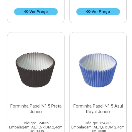
Ver Preço
Ver Preço
Forminha Papel Nº 5 Preta
Forminha Papel Nº 5 Azul
Junco
Royal Junco
Código: 124859
Código: 124735
Embalagem: AL.1,6 x DM.2,4cm
Embalagem: AL.1,6 x DM.2,4cm
10x100un
10x100un