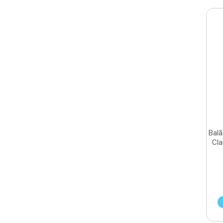
Balã
Cla