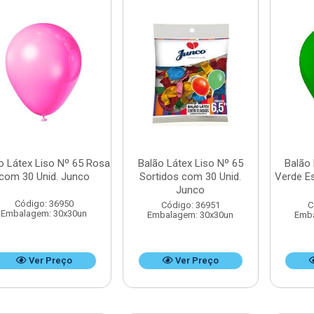
o Látex Liso Nº 65 Rosa
Balão Látex Liso Nº 65
Balão 
com 30 Unid. Junco
Sortidos com 30 Unid.
Verde E
Junco
Código: 36950
Código: 36951
C
Embalagem: 30x30un
Embalagem: 30x30un
Emba
Ver Preço
Ver Preço