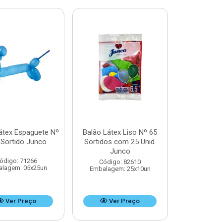
átex Espaguete Nº
Balão Látex Liso Nº 65
 Sortido Junco
Sortidos com 25 Unid.
Junco
ódigo: 71266
Código: 82610
lagem: 05x25un
Embalagem: 25x10un
Ver Preço
Ver Preço