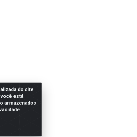
lizada do site
 você está
são armazenados
vacidade.