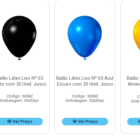
alão Látex Liso Nº 65
Balão Látex Liso Nº 65 Azul
Balão 
to com 30 Unid. Junco
Escuro com 30 Unid. Junco
Amare
Código: 36962
Código: 36963
C
Embalagem: 30x30un
Embalagem: 30x30un
Emba
Ver Preço
Ver Preço