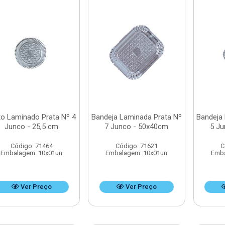
to Laminado Prata Nº 4
Bandeja Laminada Prata Nº
Bandeja
Junco - 25,5 cm
7 Junco - 50x40cm
5 Ju
Código: 71464
Código: 71621
C
Embalagem: 10x01un
Embalagem: 10x01un
Emba
Ver Preço
Ver Preço