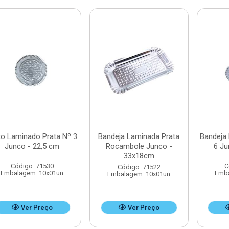
to Laminado Prata Nº 3
Bandeja Laminada Prata
Bandeja
Junco - 22,5 cm
Rocambole Junco -
6 Ju
33x18cm
Código: 71530
C
Código: 71522
Embalagem: 10x01un
Emba
Embalagem: 10x01un
Ver Preço
Ver Preço