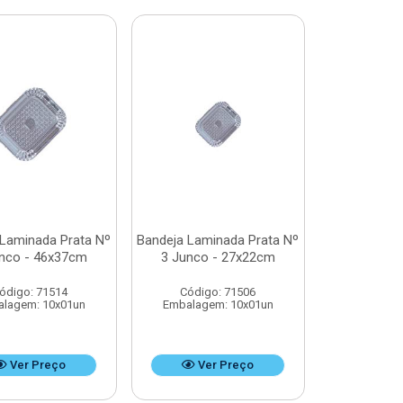
 Laminada Prata Nº
Bandeja Laminada Prata Nº
nco - 46x37cm
3 Junco - 27x22cm
ódigo: 71514
Código: 71506
lagem: 10x01un
Embalagem: 10x01un
Ver Preço
Ver Preço