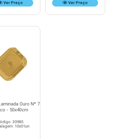
Ver Preço
Ver Preço
Laminada Ouro Nº 7
co - 50x40cm
ódigo: 30985
lagem: 10x01un