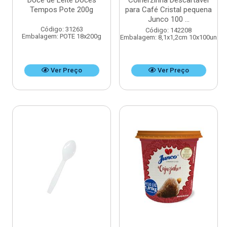
Doce de Leite Doces
Colherzinha Descartável
Tempos Pote 200g
para Café Cristal pequena
Junco 100 ...
Código: 31263
Código: 142208
Embalagem: POTE 18x200g
Embalagem: 8,1x1,2cm 10x100un
Ver Preço
Ver Preço