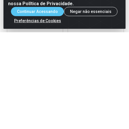
nossa Política de Privacidade.
Continuar Acessando
Negar não essenciais
Preferências de Cookies
Colher Descartável para
Colher Descartável para
Sobremesa Rosa Junco 50
Sobremesa Cristal Junco 50
unidades
unidades
Código: 108753
Código: 108746
Embalagem: 20x50un
Embalagem: 20x50un
Ver Preço
Ver Preço