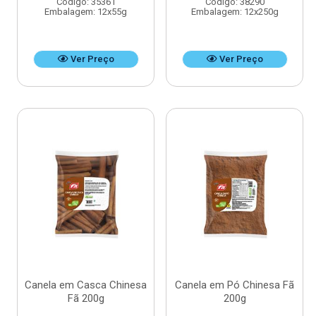
Código: 35361
Código: 38290
Embalagem: 12x55g
Embalagem: 12x250g
Ver Preço
Ver Preço
Canela em Casca Chinesa
Canela em Pó Chinesa Fã
Fã 200g
200g