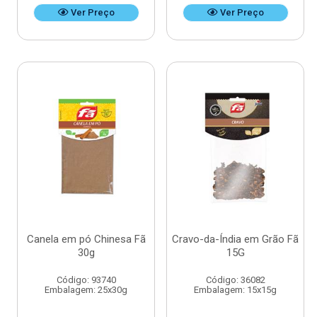
Ver Preço
Ver Preço
Canela em pó Chinesa Fã
Cravo-da-Índia em Grão Fã
30g
15G
Código: 93740
Código: 36082
Embalagem: 25x30g
Embalagem: 15x15g