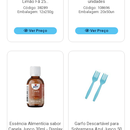
Limão Fã 25...
unidades
Código: 38289
Código: 108696
Embalagem: 12x250g
Embalagem: 20x50un
Ver Preço
Ver Preço
Essência Alimentícia sabor
Garfo Descartável para
Canela Junco 30ml - Display
Sobremesa Azul Junco 50