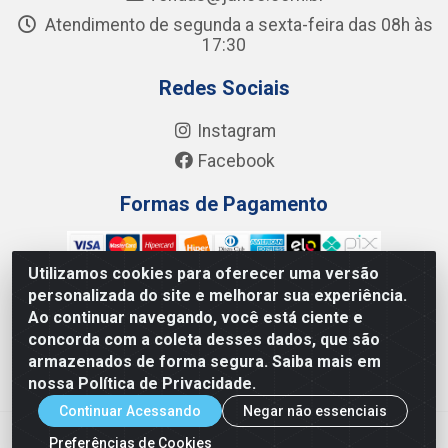
Atendimento de segunda a sexta-feira das 08h às
17:30
Redes Sociais
Instagram
Facebook
Formas de Pagamento
Utilizamos cookies para oferecer uma versão
personalizada do site e melhorar sua experiência.
Ao continuar navegando, você está ciente e
Junco Industria e Comercio Ltda - R. Lineu Anterino Mariano,
concorda com a coleta desses dados, que são
505 - Distrito Industrial, Uberlândia - MG CEP 38.402-346 -
armazenados de forma segura. Saiba mais em
CNPJ: 66.312.653/0001-14
nossa Política de Privacidade.
Continuar Acessando
Negar não essenciais
Preferências de Cookies