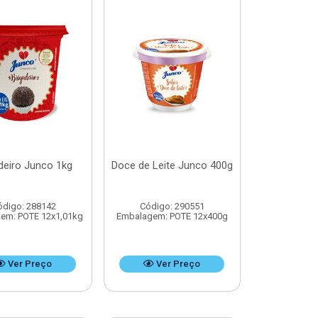
deiro Junco 1kg
Doce de Leite Junco 400g
ódigo: 288142
Código: 290551
em: POTE 12x1,01kg
Embalagem: POTE 12x400g
Ver Preço
Ver Preço