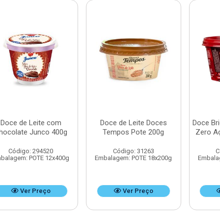
Doce de Leite com
Doce de Leite Doces
Doce Br
hocolate Junco 400g
Tempos Pote 200g
Zero A
Código: 294520
Código: 31263
C
balagem: POTE 12x400g
Embalagem: POTE 18x200g
Embala
Ver Preço
Ver Preço