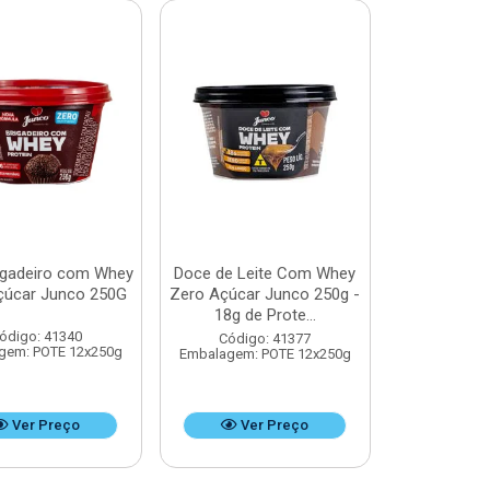
igadeiro com Whey
Doce de Leite Com Whey
çúcar Junco 250G
Zero Açúcar Junco 250g -
18g de Prote...
ódigo: 41340
Código: 41377
gem: POTE 12x250g
Embalagem: POTE 12x250g
Ver Preço
Ver Preço