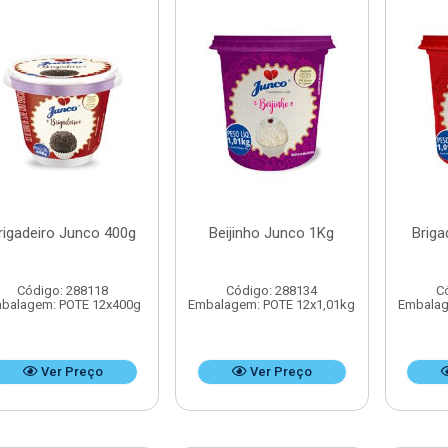
rigadeiro Junco 400g
Beijinho Junco 1Kg
Briga
Código: 288118
Código: 288134
C
balagem: POTE 12x400g
Embalagem: POTE 12x1,01kg
Embalag
Ver Preço
Ver Preço