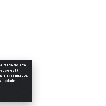
lizada do site
 você está
são armazenados
vacidade.