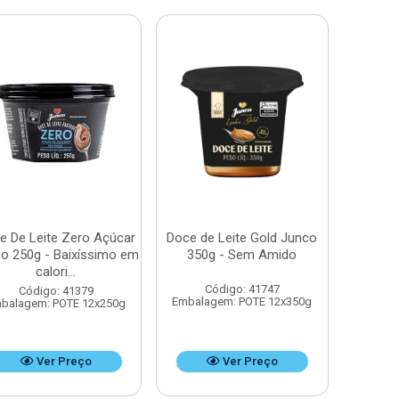
e De Leite Zero Açúcar
Doce de Leite Gold Junco
o 250g - Baixíssimo em
350g - Sem Amido
calori...
Código: 41747
Código: 41379
Embalagem: POTE 12x350g
balagem: POTE 12x250g
Ver Preço
Ver Preço