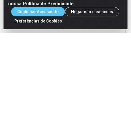
nossa Política de Privacidade.
Continuar Acessando
Negar não essenciais
Preferências de Cookies
Garfo Descartável para
Colher Descartável para
Sobremesa Cristal Junco 50
Refeição Cristal Junco 50
unidades
unidades
Código: 175042
Código: 174953
Embalagem: 20x50un
Embalagem: 20x50un
Ver Preço
Ver Preço