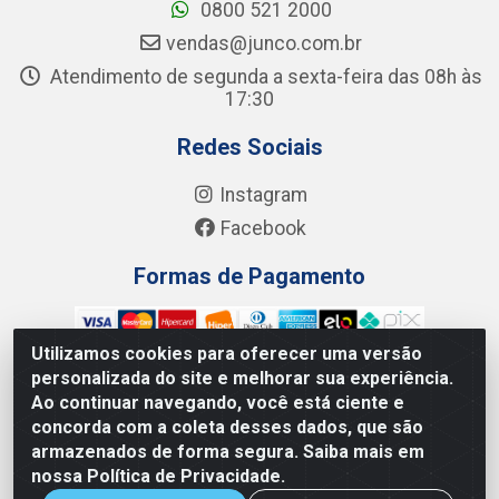
0800 521 2000
vendas@junco.com.br
Atendimento de segunda a sexta-feira das 08h às
17:30
Redes Sociais
Instagram
Facebook
Formas de Pagamento
Utilizamos cookies para oferecer uma versão
personalizada do site e melhorar sua experiência.
Ao continuar navegando, você está ciente e
Junco Industria e Comercio Ltda - R. Lineu Anterino Mariano,
concorda com a coleta desses dados, que são
505 - Distrito Industrial, Uberlândia - MG CEP 38.402-346 -
armazenados de forma segura. Saiba mais em
CNPJ: 66.312.653/0001-14
nossa Política de Privacidade.