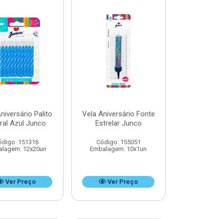
niversário Palito
Vela Aniversário Fonte
ral Azul Junco
Estrelar Junco
ódigo: 151316
Código: 155051
lagem: 12x20un
Embalagem: 10x1un
Ver Preço
Ver Preço